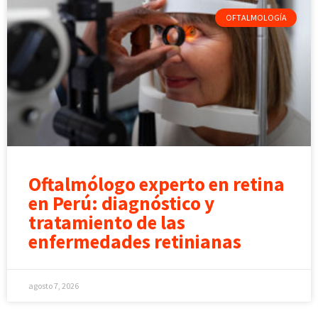
OFTALMOLOGÍA
Oftalmólogo experto en retina
en Perú: diagnóstico y
tratamiento de las
enfermedades retinianas
agosto 7, 2026