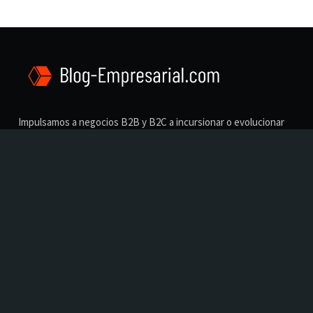
Impulsamos a negocios B2B y B2C a incursionar o evolucionar
en Internet.
Las noticias y tendencias, son parte de las soluciones de
marketing digital para generar nuevas oportunidades de
negocio mediante la digitalización de los procesos y canales de
ventas.
Menú
Inicio
Nosotros
Blog