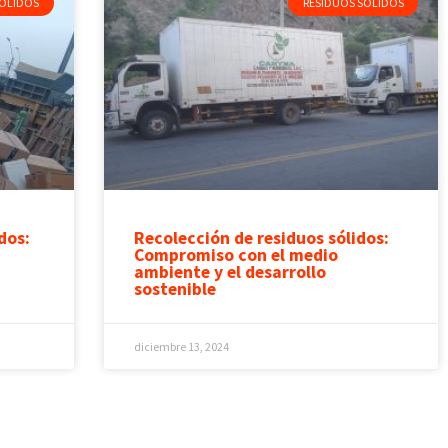
SÓLIDOS
RESIDUOS SÓLIDOS
dos:
Recolección de residuos sólidos:
Compromiso con el medio
ambiente y el desarrollo
sostenible
diciembre 13, 2024