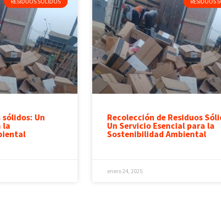
RESIDUOS SÓLIDOS
RESIDUOS 
 sólidos: Un
Recolección de Residuos Sóli
 la
Un Servicio Esencial para la
biental
Sostenibilidad Ambiental
enero 24, 2025