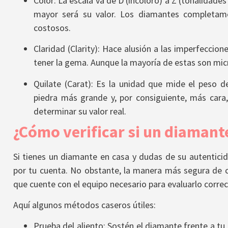
Color: La escala va de D (incoloro) a Z (tonalidade
mayor será su valor. Los diamantes completame
costosos.
Claridad (Clarity): Hace alusión a las imperfeccion
tener la gema. Aunque la mayoría de estas son micro
Quilate (Carat): Es la unidad que mide el peso 
piedra más grande y, por consiguiente, más cara
determinar su valor real.
¿Cómo verificar si un diamant
Si tienes un diamante en casa y dudas de su autenticid
por tu cuenta. No obstante, la manera más segura de co
que cuente con el equipo necesario para evaluarlo corre
Aquí algunos métodos caseros útiles:
Prueba del aliento: Sostén el diamante frente a tu