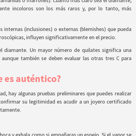
s amarillas o marrones). Cuanto más claro sea el diamante,
nte incoloros son los más raros y, por lo tanto, más
es internas (inclusiones) o externas (blemishes) que pueda
scópicas, influyen significativamente en el precio.
del diamante. Un mayor número de quilates significa una
, aunque también se deben evaluar las otras tres C para
e es auténtico?
ad, hay algunas pruebas preliminares que puedes realizar
nfirmar su legitimidad es acudir a un joyero certificado
ctamente.
 boca y exhala como si empañaras un espejo. Si el vapor se