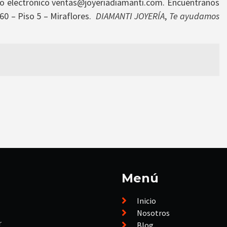
eo electrónico
ventas@joyeriadiamanti.com
. Encuéntranos
60 – Piso 5 – Miraflores.
DIAMANTI JOYERÍA
,
Te ayudamos
Menú
Inicio
Nosotros
r
Blog